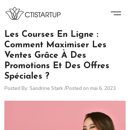
Skip
to
content
Des Informations D’experts Pour La Bonne Gérance De
Ctistartup
Votre Entreprise.
Les Courses En Ligne :
Comment Maximiser Les
Ventes Grâce À Des
Promotions Et Des Offres
Spéciales ?
Posted By:
Sandrine Stark
Posted on
mai 6, 2023