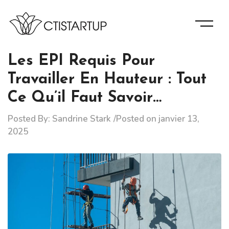
Skip
to
content
Des Informations D’experts Pour La Bonne Gérance De
Ctistartup
Votre Entreprise.
Les EPI Requis Pour
Travailler En Hauteur : Tout
Ce Qu’il Faut Savoir…
Posted By:
Sandrine Stark
Posted on
janvier 13,
2025