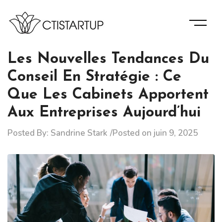
Skip
to
content
Des Informations D’experts Pour La Bonne Gérance De
Ctistartup
Votre Entreprise.
Les Nouvelles Tendances Du
Conseil En Stratégie : Ce
Que Les Cabinets Apportent
Aux Entreprises Aujourd’hui
Posted By:
Sandrine Stark
Posted on
juin 9, 2025