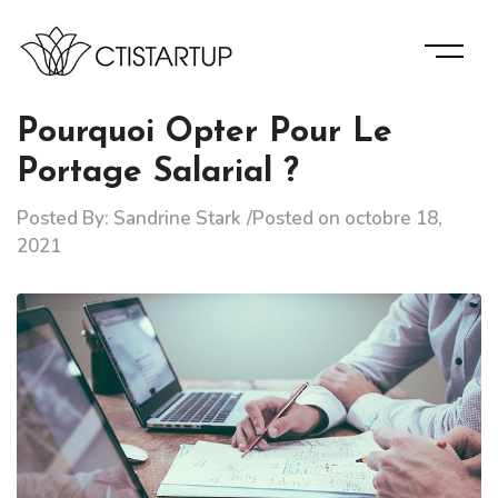
Skip
to
content
Des Informations D’experts Pour La Bonne Gérance De
Ctistartup
Votre Entreprise.
Pourquoi Opter Pour Le
Portage Salarial ?
Posted By:
Sandrine Stark
Posted on
octobre 18,
2021