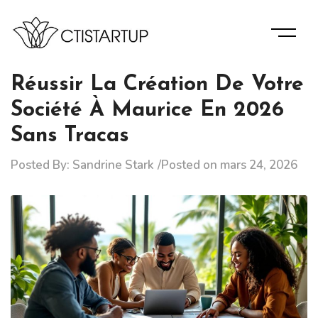
Skip
to
content
Des Informations D’experts Pour La Bonne Gérance De
Ctistartup
Votre Entreprise.
Réussir La Création De Votre
Société À Maurice En 2026
Sans Tracas
Posted By:
Sandrine Stark
Posted on
mars 24, 2026