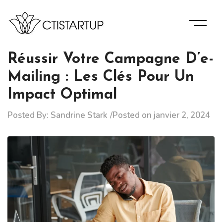
Skip
to
content
Des Informations D’experts Pour La Bonne Gérance De
Ctistartup
Votre Entreprise.
Réussir Votre Campagne D’e-
Mailing : Les Clés Pour Un
Impact Optimal
Posted By:
Sandrine Stark
Posted on
janvier 2, 2024