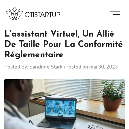
Skip
to
content
Des Informations D’experts Pour La Bonne Gérance De
Ctistartup
Votre Entreprise.
L’assistant Virtuel, Un Allié
De Taille Pour La Conformité
Réglementaire
Posted By:
Sandrine Stark
Posted on
mai 30, 2023