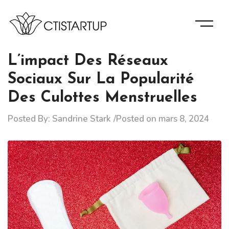
Skip
to
content
Des Informations D’experts Pour La Bonne Gérance De
Ctistartup
Votre Entreprise.
L’impact Des Réseaux
Sociaux Sur La Popularité
Des Culottes Menstruelles
Posted By:
Sandrine Stark
Posted on
mars 8, 2024