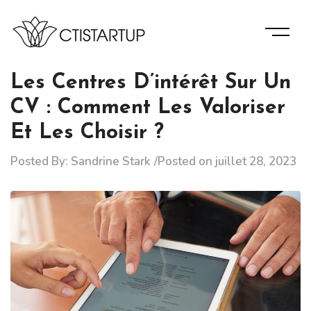
Skip
to
content
Des Informations D’experts Pour La Bonne Gérance De
Ctistartup
Votre Entreprise.
Les Centres D’intérêt Sur Un
CV : Comment Les Valoriser
Et Les Choisir ?
Posted By:
Sandrine Stark
Posted on
juillet 28, 2023