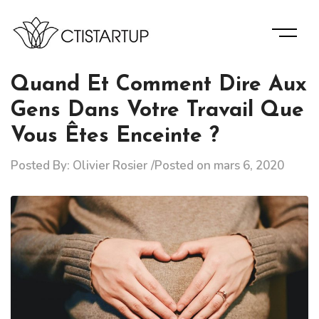
Skip
to
content
Des Informations D’experts Pour La Bonne Gérance De
Ctistartup
Votre Entreprise.
Quand Et Comment Dire Aux
Gens Dans Votre Travail Que
Vous Êtes Enceinte ?
Posted By:
Olivier Rosier
Posted on
mars 6, 2020